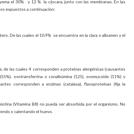
a yema el 30% y 12 % la cáscara, junto con las membranas. En las
los expuestos a continuación:
tero. De las cuales el 10.9% se encuentra en la clara o albumen y el
as, de las cuales 4 corresponden a proteínas alergénicas (causantes
a (55%), ovotransferrina o conalbúmina (125), ovomucoide (11%) y
antes corresponden a enzimas (catalasa), flavoproteínas (fija la
biotina (Vitamina B8) no pueda ser absorbida por el organismo. No
endo o calentando el huevo.