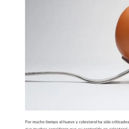
Por mucho tiempo el huevo y colesterol ha sido criticado
que muchos consideran que su contenido en colesterol c