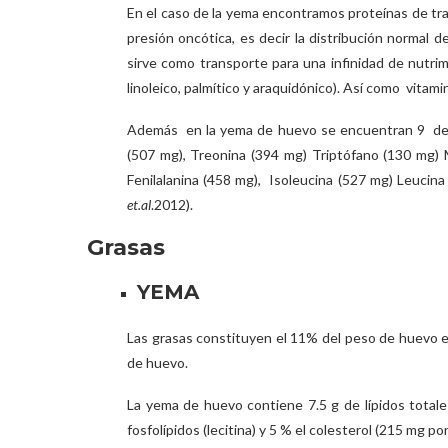
En el caso de la yema encontramos proteínas de tr
presión oncótica, es decir la distribución normal 
sirve como transporte para una infinidad de nutrim
linoleico, palmítico y araquidónico). Así como vitamin
Además en la yema de huevo se encuentran 9 de lo
(507 mg), Treonina (394 mg) Triptófano (130 mg) 
Fenilalanina (458 mg), Isoleucina (527 mg) Leucina 
et.al
.2012).
Grasas
YEMA
Las grasas constituyen el 11% del peso de huevo e
de huevo.
La yema de huevo contiene 7.5 g de lípidos totale
fosfolípidos (lecitina) y 5 % el colesterol (215 mg po