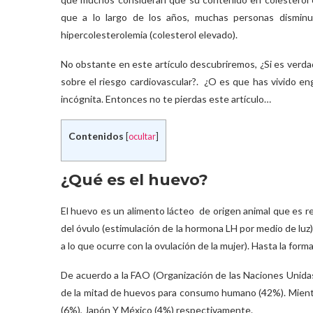
que a lo largo de los años, muchas personas dismi
hipercolesterolemia (colesterol elevado).
No obstante en este artículo descubriremos, ¿Si es verda
sobre el riesgo cardiovascular?. ¿O es que has vivido e
incógnita. Entonces no te pierdas este artículo…
Contenidos
[
ocultar
]
¿Qué es el huevo?
El huevo es un alimento lácteo de origen animal que es red
del óvulo (estimulación de la hormona LH por medio de luz)
a lo que ocurre con la ovulación de la mujer). Hasta la for
De acuerdo a la FAO (Organización de las Naciones Unidas
de la mitad de huevos para consumo humano (42%). Mientr
(6%), Japón Y México (4%) respectivamente.