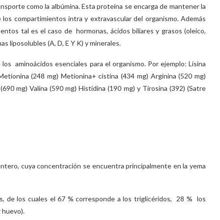
ansporte como la albúmina. Esta proteína se encarga de mantener la
de los compartimientos intra y extravascular del organismo. Además
entos tal es el caso de hormonas, ácidos biliares y grasos (oleico,
as liposolubles (A, D, E Y K) y minerales.
s aminoácidos esenciales para el organismo. Por ejemplo: Lisina
Metionina (248 mg) Metionina+ cistina (434 mg) Arginina (520 mg)
(690 mg) Valina (590 mg) Histidina (190 mg) y Tirosina (392) (Satre
ntero, cuya concentración se encuentra principalmente en la yema
s, de los cuales el 67 % corresponde a los triglicéridos, 28 % los
r huevo).