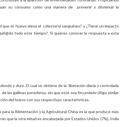
nuyan su consumo como una manera de prevenir y disminuir la
d que el huevo eleva el colesterol sanguíneo? y ¿Tiene un impacto
ngañ@do todo este tiempo?. Si quieres conocer la respuesta a esta
ondo y duro. El cual se obtiene de la liberación diaria y controlada
 de las gallinas ponederas, sin que este sea fecundado (Algo similar
mación del huevo con sus respectivas características.
 para la Alimentación y la Agricultura) China es la que produce más
as que la otra mitad es encabezada por Estados Unidos (7%), India