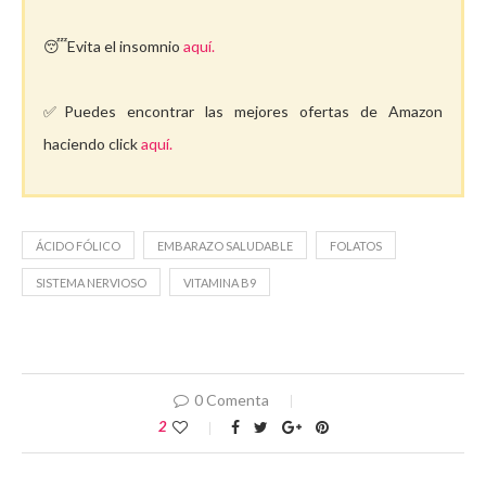
😴Evita el insomnio
aquí.
✅Puedes encontrar las mejores ofertas de Amazon
haciendo click
aquí.
ÁCIDO FÓLICO
EMBARAZO SALUDABLE
FOLATOS
SISTEMA NERVIOSO
VITAMINA B9
0 Comenta
2