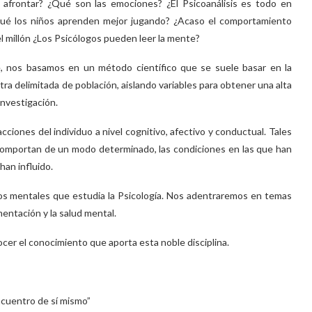
frontar? ¿Qué son las emociones? ¿El Psicoanálisis es todo en
 qué los niños aprenden mejor jugando? ¿Acaso el comportamiento
 millón ¿Los Psicólogos pueden leer la mente?
e, nos basamos en un método científico que se suele basar en la
a delimitada de población, aislando variables para obtener una alta
investigación.
cciones del individuo a nivel cognitivo, afectivo y conductual. Tales
 comportan de un modo determinado, las condiciones en las que han
han influido.
nos mentales que estudia la Psicología. Nos adentraremos en temas
imentación y la salud mental.
ocer el conocimiento que aporta esta noble disciplina.
ncuentro de sí mismo”