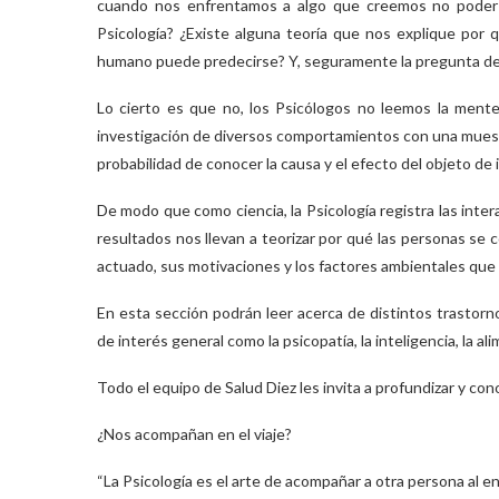
cuando nos enfrentamos a algo que creemos no poder a
Psicología? ¿Existe alguna teoría que nos explique por
humano puede predecirse? Y, seguramente la pregunta del
Lo cierto es que no, los Psicólogos no leemos la ment
investigación de diversos comportamientos con una muestr
probabilidad de conocer la causa y el efecto del objeto de 
De modo que como ciencia, la Psicología registra las intera
resultados nos llevan a teorizar por qué las personas se
actuado, sus motivaciones y los factores ambientales que 
En esta sección podrán leer acerca de distintos trastor
de interés general como la psicopatía, la inteligencia, la al
Todo el equipo de Salud Diez les invita a profundizar y con
¿Nos acompañan en el viaje?
“La Psicología es el arte de acompañar a otra persona al e