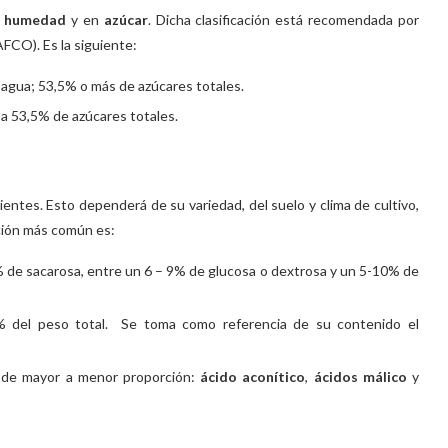
n
humedad
y en
azúcar
. Dicha clasificación está recomendada por
FCO). Es la siguiente:
e agua; 53,5% o más de azúcares totales.
a 53,5% de azúcares totales.
a
entes. Esto dependerá de su variedad, del suelo y clima de cultivo,
ción más común es:
3% de sacarosa, entre un 6 – 9% de glucosa o dextrosa y un 5-10% de
% del peso total. Se toma como referencia de su contenido el
, de mayor a menor proporción:
ácido aconítico
,
ácidos málico
y