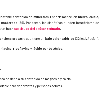
n notable contenido en
minerales
. Especialmente, en
hierro
,
calcio
,
 moderada
(55). Por tanto, los diabéticos pueden beneficiarse de
es un
buen
sustituto del azúcar refinado
.
ontiene grasas
y que tiene un
bajo valor calórico
(32 kcal. /ración).
,
niacina
,
riboflavina
y
ácido pantoténico
.
n:
Esto se debe a su contenido en magnesio y calcio.
dable para deportistas y personas activas.