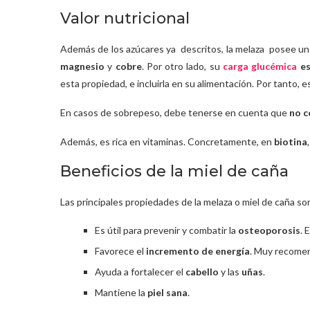
Valor nutricional
Además de los azúcares ya descritos, la melaza posee u
magnesio
y
cobre
. Por otro lado, su
carga glucémica
es
esta propiedad, e incluirla en su alimentación. Por tanto, 
En casos de sobrepeso, debe tenerse en cuenta que
no c
Además, es rica en vitaminas. Concretamente, en
biotina
Beneficios de la miel de caña
Las principales propiedades de la melaza o miel de caña so
Es útil para prevenir y combatir la
osteoporosis
. 
Favorece el
incremento de energía
. Muy recomen
Ayuda a fortalecer el
cabello
y las
uñas
.
Mantiene la
piel sana
.