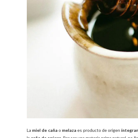
La
miel de caña
o
melaza
es producto de origen
íntegra
la
caña de azúcar
. Por ser una materia prima natural, no 