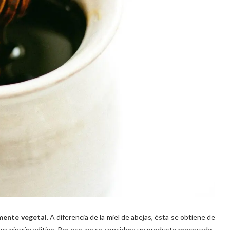
mente vegetal
. A diferencia de la miel de abejas, ésta se obtiene de
lleva ningún aditivo. Por eso, no se considera un producto procesado.