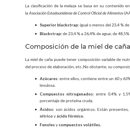
La clasificación de la melaza se basa en su contenido e
la
Asociación Estadounidense de Control Oficial de Alimentos
(AA
Superior blackstrap
: igual o menos del 23,4 % d
Blackstrap:
de 23,4 % a 26,4% de agua; de 48,5% 
Composición de la miel de cañ
La miel de caña puede tener composición variable de nutri
del proceso de elaboración, etc..No obstante, su composi
Azúcares
: entre ellos, contiene entre un 60 y 6
levulosa.
Compuestos nitrogenados
: entre 0.4% y 1.5
porcentaje de proteína cruda.
Ácidos
: son ácidos orgánicos. Están presentes
nítrico
y
ácido fórmico
.
Fenoles
y
compuestos volátiles.