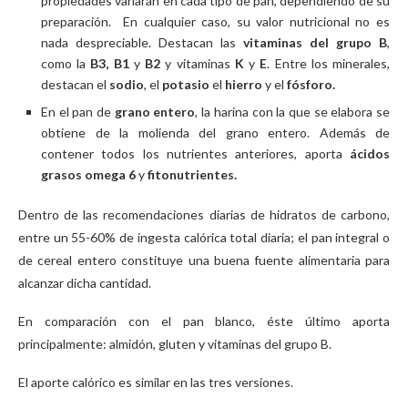
propiedades variarán en cada tipo de pan, dependiendo de su
preparación. En cualquier caso, su valor nutricional no es
nada despreciable. Destacan las
vitaminas del grupo B
,
como la
B3, B1
y
B2
y vitaminas
K
y
E
. Entre los minerales,
destacan el
sodio
, el
potasio
el
hierro
y el
fósforo.
En el pan de
grano entero
, la harina con la que se elabora se
obtiene de la molienda del grano entero. Además de
contener todos los nutrientes anteriores, aporta
ácidos
grasos omega 6
y
fitonutrientes.
Dentro de las recomendaciones diarias de hidratos de carbono,
entre un 55-60% de ingesta calórica total diaria; el pan integral o
de cereal entero constituye una buena fuente alimentaria para
alcanzar dicha cantidad.
En comparación con el pan blanco, éste último aporta
principalmente: almidón, gluten y vitaminas del grupo B.
El aporte calórico es similar en las tres versiones.