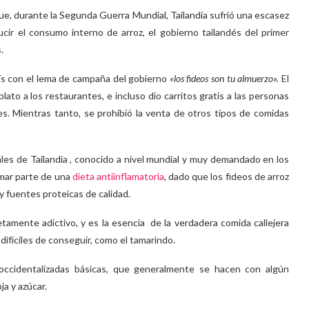
ue, durante la Segunda Guerra Mundial, Tailandia sufrió una escasez
ucir el consumo interno de arroz, el gobierno tailandés del primer
.
ís con el lema de campaña del gobierno
«los fideos son tu almuerzo».
El
ato a los restaurantes, e incluso dio carritos gratis a las personas
s. Mientras tanto, se prohibió la venta de otros tipos de comidas
ales de Tailandia , conocido a nivel mundial y muy demandado en los
mar parte de una
dieta antiinflamatoria
, dado que los fideos de arroz
y fuentes proteicas de calidad.
etamente adictivo, y es la esencia de la verdadera comida callejera
ifíciles de conseguir, como el tamarindo.
 occidentalizadas básicas, que generalmente se hacen con algún
ja y azúcar.