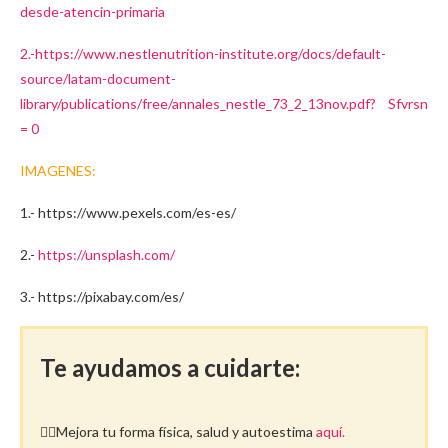
desde-atencin-primaria
2.-https:
//www.nestlenutrition-institute.org/docs/default-
source/latam-document-
library/publications/free/annales_nestle_73_2_13nov.pdf? Sfvrsn
= 0
IMAGENES:
1.- https://www.pexels.com/es-es/
2.-
https://unsplash.com/
3.- https://pixabay.com/es/
Te ayudamos a cuidarte:
🤸‍♀️Mejora tu forma física, salud y autoestima
aquí.