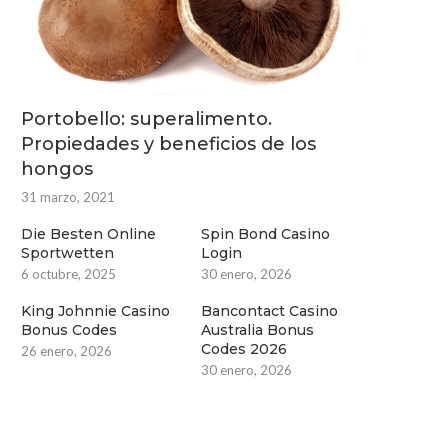
Portobello: superalimento.
Propiedades y beneficios de los
hongos
31 marzo, 2021
Die Besten Online
Spin Bond Casino
Sportwetten
Login
6 octubre, 2025
30 enero, 2026
King Johnnie Casino
Bancontact Casino
Bonus Codes
Australia Bonus
Codes 2026
26 enero, 2026
30 enero, 2026