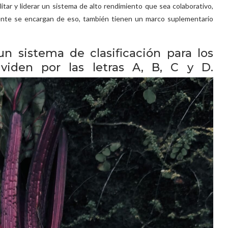
itar y liderar un sistema de alto rendimiento que sea colaborativo,
mente se encargan de eso, también tienen un marco suplementario
n sistema de clasificación para los
iden por las letras A, B, C y D.