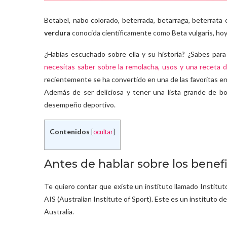
Betabel, nabo colorado, beterrada, betarraga, beterrata
verdura
conocida científicamente como Beta vulgaris, hoy 
¿Habías escuchado sobre ella y su historia? ¿Sabes para
necesitas saber sobre la remolacha, usos y una receta d
recientemente se ha convertido en una de las favoritas en
Además de ser deliciosa y tener una lista grande de bo
desempeño deportivo.
Contenidos
[
ocultar
]
Antes de hablar sobre los benef
Te quiero contar que existe un instituto llamado Institut
AIS (Australian Institute of Sport). Este es un instituto
Australia.