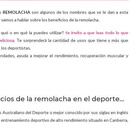
 o
REMOLACHA
son algunos de los nombres que se le dan a esta
vamos a hablar sobre los beneficios de la remolacha.
 qué o en qué la puedes utilizar?
te invito a que leas todo lo que
eliciosa
. Te sorprenderá la cantidad de usos que tiene y más que
 los deportistas.
ndades, ayuda a mejorar el rendimiento, recuperación muscular y
icios de la remolacha en el deporte…
o Australiano del Deporte o mejor conocido por sus siglas en inglés
 de entrenamiento deportivo de alto rendimiento situado en Canberra,