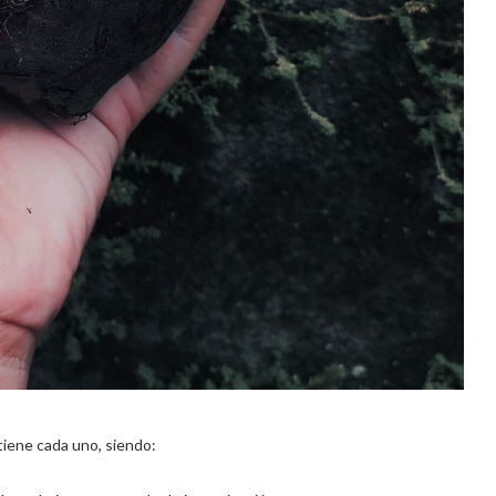
tiene cada uno, siendo: