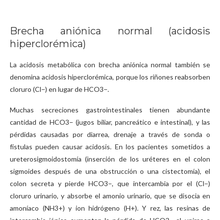
​Brecha aniónica normal (acidosis
hiperclorémica)
​La acidosis metabólica con brecha aniónica normal también se
denomina acidosis hiperclorémica, porque los riñones reabsorben
cloruro (Cl−) en lugar de HCO3−.
Muchas secreciones gastrointestinales tienen abundante
cantidad de HCO3− (jugos biliar, pancreático e intestinal), y las
pérdidas causadas por diarrea, drenaje a través de sonda o
fístulas pueden causar acidosis. En los pacientes sometidos a
ureterosigmoidostomía (inserción de los uréteres en el colon
sigmoides después de una obstrucción o una cistectomía), el
colon secreta y pierde HCO3−, que intercambia por el (Cl−)
cloruro urinario, y absorbe el amonio urinario, que se disocia en
amoníaco (NH3+) y ion hidrógeno (H+). Y rez, las resinas de