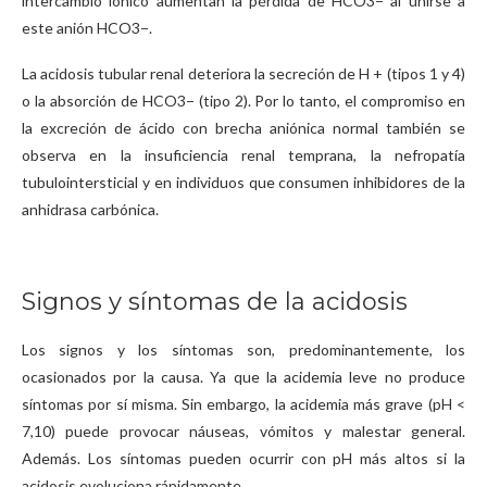
intercambio iónico aumentan la pérdida de HCO3− al unirse a
este anión HCO3−.
La acidosis tubular renal deteriora la secreción de H + (tipos 1 y 4)
o la absorción de HCO3− (tipo 2). Por lo tanto, el compromiso en
la excreción de ácido con brecha aniónica normal también se
observa en la insuficiencia renal temprana, la nefropatía
tubulointersticial y en individuos que consumen inhibidores de la
anhidrasa carbónica.
Signos y síntomas de la acidosis
Los signos y los síntomas son, predominantemente, los
ocasionados por la causa. Ya que la acidemia leve no produce
síntomas por sí misma. Sin embargo, la acidemia más grave (pH <
7,10) puede provocar náuseas, vómitos y malestar general.
Además. Los síntomas pueden ocurrir con pH más altos si la
acidosis evoluciona rápidamente.