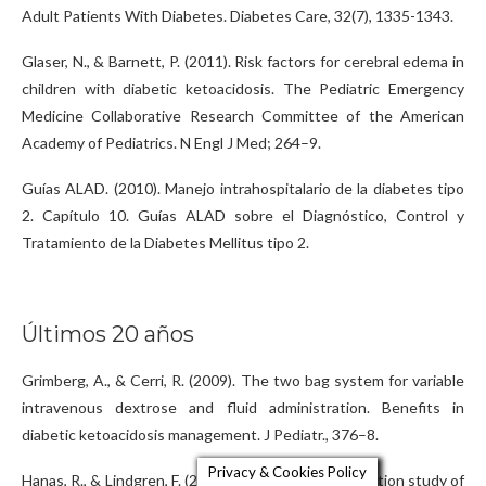
Adult Patients With Diabetes. Diabetes Care, 32(7), 1335-1343.
Glaser, N., & Barnett, P. (2011). Risk factors for cerebral edema in
children with diabetic ketoacidosis. The Pediatric Emergency
Medicine Collaborative Research Committee of the American
Academy of Pediatrics. N Engl J Med; 264–9.
Guías ALAD. (2010). Manejo intrahospitalario de la diabetes tipo
2. Capítulo 10. Guías ALAD sobre el Diagnóstico, Control y
Tratamiento de la Diabetes Mellitus tipo 2.
Últimos 20 años
Grimberg, A., & Cerri, R. (2009). The two bag system for variable
intravenous dextrose and fluid administration. Benefits in
diabetic ketoacidosis management. J Pediatr., 376–8.
Privacy & Cookies Policy
Hanas, R., & Lindgren, F. (2009). A 2yr national population study of