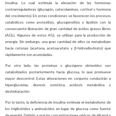
insulina. Lo cual estimula la elevación de las hormonas
contrarreguladoras (glucagón, catecolaminas, cortisol y hormona
del crecimiento). En estas condiciones se favorecen los procesos
catabólicos como proteólisis, glucogenólisis y lipólisis con la
consecuente liberación de gran cantidad de ácidos grasos libres
(AGL). Algunos de estos AGL se utilizan para la producción de
energía. Sin embargo, una gran cantidad de ellos se metabolizan
hacia cetonas (acetona, acetoacetato y β-hidroxibutirato) que
rápidamente son acumuladas.
Por otro lado, las proteínas y glucógeno obtenidos son
catabolizados posteriormente hacia glucosa, lo que promueve
mayor descontrol. Estas alteraciones en conjunto conducirán a
hiperglucemia, diuresis osmótica, acidosis metabólica y
deshidratación.
Por lo tanto, la deficiencia de insulina estimula el metabolismo de
los triglicéridos y aminoácidos en lugar de glucosa como fuente
de energía. Debido a que las concentraciones séricas de glicerol y