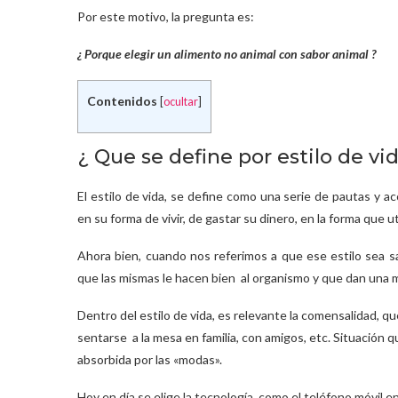
Por este motivo, la pregunta es:
¿ Porque elegir un alimento no animal con sabor animal ?
Contenidos
[
ocultar
]
¿ Que se define por estilo de vi
El estilo de vida, se define como una serie de pautas y 
en su forma de vivir, de gastar su dinero, en la forma que u
Ahora bien, cuando nos referimos a que ese estilo sea 
que las mismas le hacen bien al organismo y que dan una me
Dentro del estilo de vida, es relevante la comensalidad, q
sentarse a la mesa en familia, con amigos, etc. Situación 
absorbida por las «modas».
Hoy en día se elige la tecnología, como el teléfono móvil