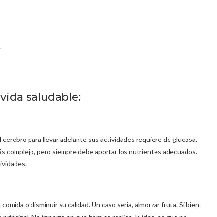
.
 vida saludable:
l cerebro para llevar adelante sus actividades requiere de glucosa.
s complejo, pero siempre debe aportar los nutrientes adecuados.
ividades.
 comida o disminuir su calidad. Un caso seria, almorzar fruta. Si bien
principal. No importa en que hora se realice, lo ideal es que no