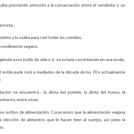
staba prestando atención a la conversación entre el vendedor y un
anceta.
simo y lo usaba para casi todas las comidas.
 condimento vegano.
giendo este estilo de vida o si se estaría convirtiendo en una moda.
 el estilo punk rock a mediados de la década de los 70 o actualmente
.
ción se encuentra : la dieta del pomelo, la dieta del huevo, la
rmitente, entre otras.
tros estilos de alimentación. Conocemos que la alimentación vegana
a elección de alimentos que le hacen bien al cuerpo, así como la
as.