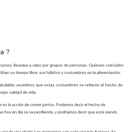
da ?
acciones, llevadas a cabo por grupos de personas. Quienes coinciden
tilizan su tiempo libre, sus hábitos y costumbres en la alimentación.
saludable, asumimos que estas costumbres se refieren al hecho de
jor calidad de vida.
ue es la acción de comer juntos. Podemos decir el hecho de
que hoy en día se va perdiendo, y podríamos decir que está siendo
 en vez de una charla. Los momentos son cada vez más fugaces. Se