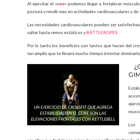
Al ejercitar el «
core
» podemos llegar a fortalecer músculo
postura y rendir mas en actividades cardiovasculares y de 
Las necesidades cardiovasculares pueden ser satisfechas
saltar hasta remos estáticos y
BATTLEROPES
Por lo tanto los beneficios son tantos que hacen del cros
tan amplio que te llevará mucho tiempo intentar dominarlo
¿C
GI
Está
acos
ejerci
UN EJERCICIO DE CROSSFIT QUE AGREGA
muscu
ESTABILIDAD EN EL CORE SON LAS
ELEVACIONES FRONTALES CON KETTLEBELL
Los l
conv