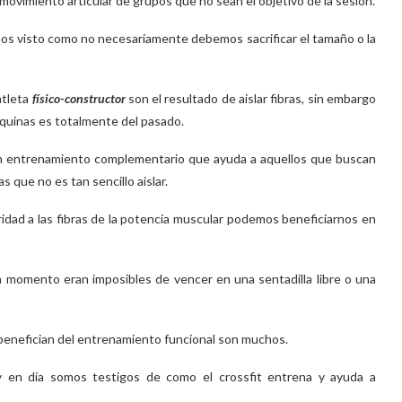
movimiento articular de grupos que no sean el objetivo de la sesión.
mos visto como no necesariamente debemos sacrificar el tamaño o la
atleta
físico-constructor
son el resultado de aislar fibras, sin embargo
aquinas es totalmente del pasado.
un entrenamiento complementario que ayuda a aquellos que buscan
s que no es tan sencillo aislar.
ioridad a las fibras de la potencia muscular podemos beneficiarnos en
 momento eran imposibles de vencer en una sentadilla libre o una
 benefician del entrenamiento funcional son muchos.
y en día somos testigos de como el crossfit entrena y ayuda a