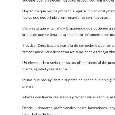
aquellos que fortalecen músculos específicos limitando el 
Hoy en día que hemos probado el ejercicio funcional y he
fuerza que nos brinda el entrenamiento con maquinas .
Claro está que el tamaño y la apariencia que obtienen un 
la idea de que se llega a esa apariencia únicamente con m
Practicar
Cross training
mas allá de ser mejor o peor es 
tamaño muscular a descansar articulaciones o trabajar fibra
Un ejemplo claro serian los saltos pliométricos, al dar pr
fuerza, agilidad y resistencia.
Misma que nos ayudara a superar los pesos que en algún
prensa.
Atletas con fuerza, resistencia y tamaño muscular que se
Desde luchadores profesionales hasta boxeadores, ho
deportistas de todo tipo.