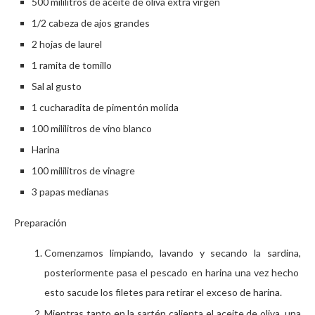
500 mililitros de aceite de oliva extra virgen
1/2 cabeza de ajos grandes
2 hojas de laurel
1 ramita de tomillo
Sal al gusto
1 cucharadita de pimentón molida
100 mililitros de vino blanco
Harina
100 mililitros de vinagre
3 papas medianas
Preparación
Comenzamos limpiando, lavando y secando la sardina,
posteriormente pasa el pescado en harina una vez hecho
esto sacude los filetes para retirar el exceso de harina.
Mientras tanto en la sartén calienta el aceite de oliva, una