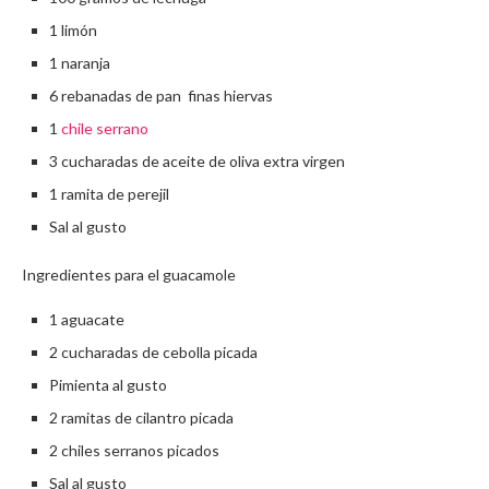
1 limón
1 naranja
6 rebanadas de pan finas hiervas
1
chile serrano
3 cucharadas de aceite de oliva extra virgen
1 ramita de perejil
Sal al gusto
Ingredientes para el guacamole
1 aguacate
2 cucharadas de cebolla picada
Pimienta al gusto
2 ramitas de cilantro picada
2 chiles serranos picados
Sal al gusto