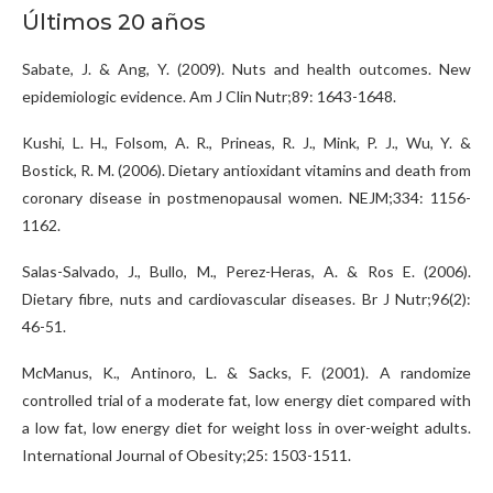
Últimos 20 años
Sabate, J. & Ang, Y. (2009). Nuts and health outcomes. New
epidemiologic evidence. Am J Clin Nutr;89: 1643-1648.
Kushi, L. H., Folsom, A. R., Prineas, R. J., Mink, P. J., Wu, Y. &
Bostick, R. M. (2006). Dietary antioxidant vitamins and death from
coronary disease in postmenopausal women. NEJM;334: 1156-
1162.
Salas-Salvado, J., Bullo, M., Perez-Heras, A. & Ros E. (2006).
Dietary fibre, nuts and cardiovascular diseases. Br J Nutr;96(2):
46-51.
McManus, K., Antinoro, L. & Sacks, F. (2001). A randomize
controlled trial of a moderate fat, low energy diet compared with
a low fat, low energy diet for weight loss in over-weight adults.
International Journal of Obesity;25: 1503-1511.