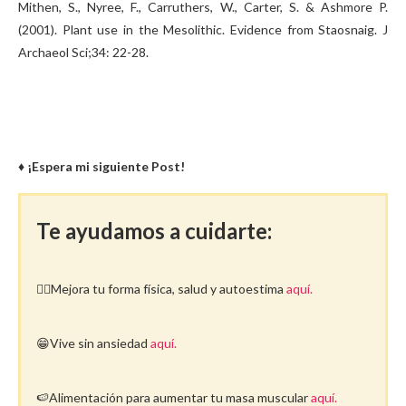
Mithen, S., Nyree, F., Carruthers, W., Carter, S. & Ashmore P.
(2001). Plant use in the Mesolithic. Evidence from Staosnaig. J
Archaeol Sci;34: 22-28.
♦ ¡Espera mi siguiente Post!
Te ayudamos a cuidarte:
🤸‍♀️Mejora tu forma física, salud y autoestima
aquí.
😁Vive sin ansiedad
aquí.
🍉Alimentación para aumentar tu masa muscular
aquí.