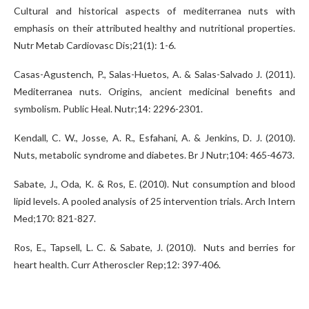
Cultural and historical aspects of mediterranea nuts with
emphasis on their attributed healthy and nutritional properties.
Nutr Metab Cardiovasc Dis;21(1): 1-6.
Casas-Agustench, P., Salas-Huetos, A. & Salas-Salvado J. (2011).
Mediterranea nuts. Origins, ancient medicinal benefits and
symbolism. Public Heal. Nutr;14: 2296-2301.
Kendall, C. W., Josse, A. R., Esfahani, A. & Jenkins, D. J. (2010).
Nuts, metabolic syndrome and diabetes. Br J Nutr;104: 465-4673.
Sabate, J., Oda, K. & Ros, E. (2010). Nut consumption and blood
lipid levels. A pooled analysis of 25 intervention trials. Arch Intern
Med;170: 821-827.
Ros, E., Tapsell, L. C. & Sabate, J. (2010). Nuts and berries for
heart health. Curr Atheroscler Rep;12: 397-406.