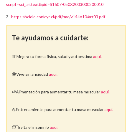
script=sci_arttext&pid=S1607-050X2003000200010
2.-
https://scielo.conicyt.cl/pdf/rmc/v144n10/art03.pdf
Te ayudamos a cuidarte:
🤸‍♀️Mejora tu forma física, salud y autoestima
aquí.
😁Vive sin ansiedad
aquí.
🍉Alimentación para aumentar tu masa muscular
aquí.
💪Entrenamiento para aumentar tu masa muscular
aquí.
😴Evita el insomnio
aquí.