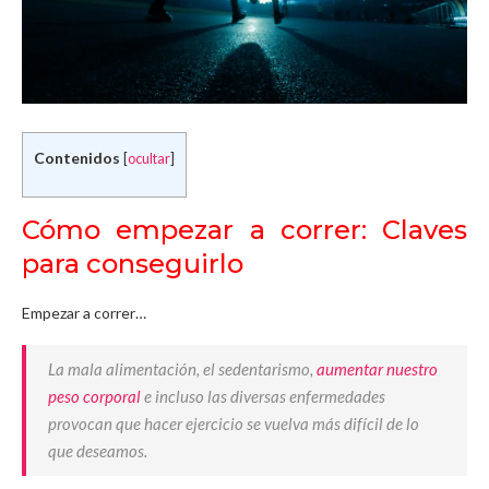
Contenidos
[
ocultar
]
Cómo empezar a correr: Claves
para conseguirlo
Empezar a correr…
La mala alimentación, el sedentarismo,
aumentar nuestro
peso corporal
e incluso las diversas enfermedades
provocan que hacer ejercicio se vuelva más difícil de lo
que deseamos.