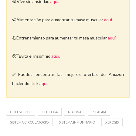
😁Vive sin ansiedad
aquí.
🍉Alimentación para aumentar tu masa muscular
aquí.
💪Entrenamiento para aumentar tu masa muscular
aquí.
😴Evita el insomnio
aquí.
✅Puedes encontrar las mejores ofertas de Amazon
haciendo click
aquí.
COLESTEROL
GLUCOSA
NIACINA
PELAGRA
SISTEMA CIRCULATORIO
SISTEMA INMUNITARIO
XEROSIS