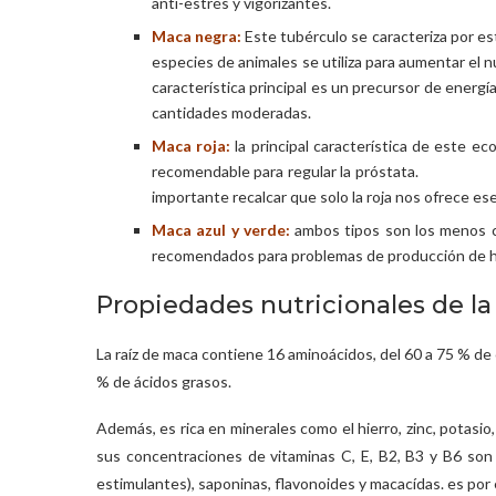
anti-estrés y vigorizantes.
Maca negra:
Este tubérculo se caracteriza por es
especies de animales se utiliza pa
característica principal es un precursor de energ
cantidades moderadas.
Maca roja:
la principal característica de este ec
recomendable para
importante recalcar que solo la roja nos ofrece ese
Maca azul y verde:
ambos tipos son los menos 
recomendados para problemas de producción de h
Propiedades nutricionales de l
La raíz de maca contiene 16 aminoácidos, del 60 a 75 % de 
% de ácidos grasos.
Además, es rica en minerales como el hierro, zinc, potasio
sus concentraciones de vitaminas C, E, B2, B3 y B6 son 
estimulantes), saponinas, flavonoides y macacídas. es por 