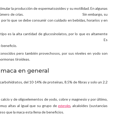
timular la producción de espermatozoides y su motilidad. En algunas
ra aumentar el número de crías. Sin embargo, su
ía por lo que se debe consumir con cuidado en bebidas, horarios y en
otipo es la alta cantidad de glucosinolatos, por lo que es altamente
 regular la próstata. Es
 beneficio.
conocidos pero también provechosos, por sus niveles en yodo son
ormonas tiroideas.
a maca en general
carbohidratos, del 10-14% de proteínas, 8.5% de fibras y solo un 2.2
, calcio y de oligoelementos de yodo, cobre y magnesio y por último,
muy altas al igual que su grupo de
esteroles
, alcaloides (sustancias
eso que la maca esta llena de beneficios.