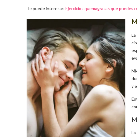
Te puede interesar:
Ejercicios quemagrasas que puedes re
M
La
ci
es
ey
Mi
du
y e
Es
co
M
La