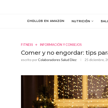
CHOLLOS EN AMAZON
NUTRICIÓN
SAL
FITNESS
INFORMACIÓN Y CONSEJOS
Comer y no engordar: tips pa
escrito por
Colaboradores Salud Diez
25 diciembre, 