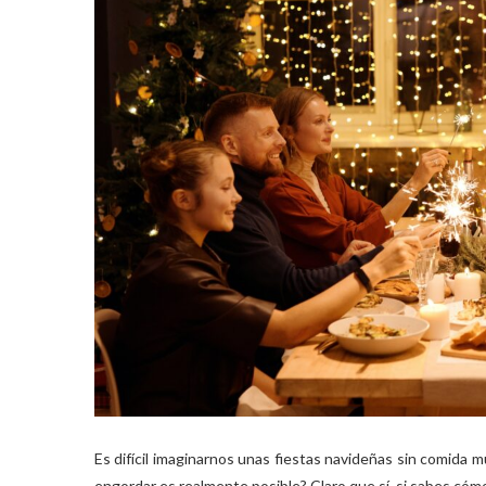
Es difícil imaginarnos unas fiestas navideñas sin comida m
engordar es realmente posible? Claro que sí, si sabes cómo