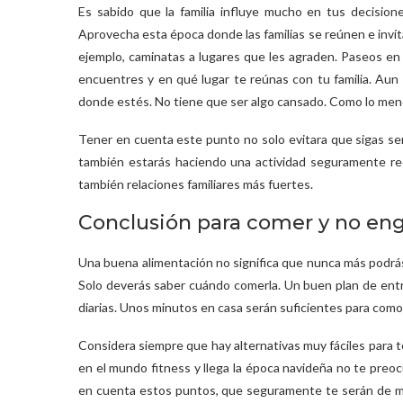
Es sabido que la familia influye mucho en tus decisione
Aprovecha esta época donde las familias se reúnen e invíta
ejemplo, caminatas a lugares que les agraden. Paseos e
encuentres y en qué lugar te reúnas con tu familia. Aun 
donde estés. No tiene que ser algo cansado. Como lo menc
Tener en cuenta este punto no solo evitara que sigas se
también estarás haciendo una actividad seguramente reco
también relaciones familiares más fuertes.
Conclusión para comer y no en
Una buena alimentación no significa que nunca más podrás 
Solo deverás saber cuándo comerla. Un buen plan de entr
diarias. Unos minutos en casa serán suficientes para como 
Considera siempre que hay alternativas muy fáciles para t
en el mundo fitness y llega la época navideña no te preo
en cuenta estos puntos, que seguramente te serán de mu