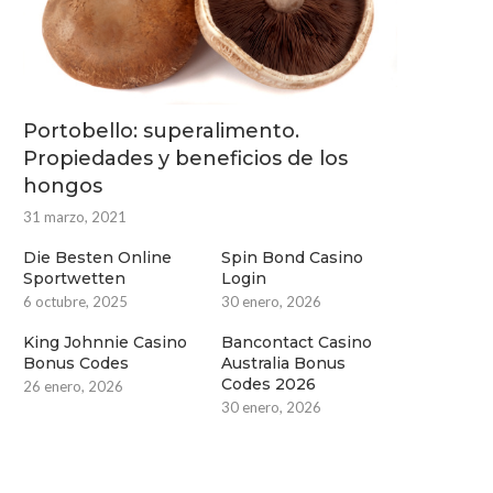
Portobello: superalimento.
Propiedades y beneficios de los
hongos
31 marzo, 2021
Die Besten Online
Spin Bond Casino
Sportwetten
Login
6 octubre, 2025
30 enero, 2026
King Johnnie Casino
Bancontact Casino
Bonus Codes
Australia Bonus
Codes 2026
26 enero, 2026
30 enero, 2026