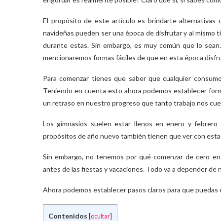
El propósito de este artículo es brindarte alternativas
navideñas pueden ser una época de disfrutar y al mismo t
durante estas. Sin embargo, es muy común que lo sean. L
mencionaremos formas fáciles de que en esta época disfr
Para comenzar tienes que saber que cualquier consumo e
Teniendo en cuenta esto ahora podemos establecer forma
un retraso en nuestro progreso que tanto trabajo nos cues
Los gimnasios suelen estar llenos en enero y febrero
propósitos de año nuevo también tienen que ver con esta o
Sin embargo, no tenemos por qué comenzar de cero en
antes de las fiestas y vacaciones. Todo va a depender de n
Ahora podemos establecer pasos claros para que puedas c
Contenidos
[
ocultar
]