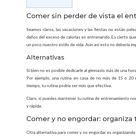
Comer sin perder de vista el e
Seamos claros, las vacaciones y las fiestas no están pel
daños del exceso de calorías es entrenando. Es cierto qu
un poco nuestro estilo de vida. Aún así esto no debería im
Alternativas
Si bien no es posible dedicarle al gimnasio más de una h
Por ejemplo, una rutina en casa de no más de 15 o 20 
tiempo, tu rutina podría ser más que efectiva.
Claro, si puedes mantener tu rutina de entrenamiento norma
y rápida.
Comer y no engordar: organiza
Otra alternativa para comer y no engordar es organizando 