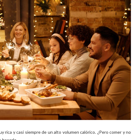
uy rica y casi siempre de un alto volumen calórico. ¿Pero comer y no
 hacerlo.