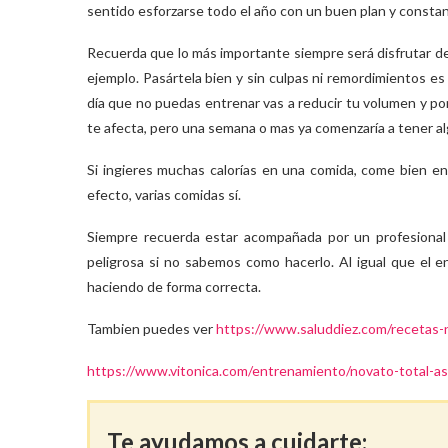
sentido esforzarse todo el año con un buen plan y constan
Recuerda que lo más importante siempre será disfrutar de 
ejemplo. Pasártela bien y sin culpas ni remordimientos e
día que no puedas entrenar vas a reducir tu volumen y por
te afecta, pero una semana o mas ya comenzaría a tener a
Si ingieres muchas calorías en una comida, come bien en
efecto, varias comidas sí.
Siempre recuerda estar acompañada por un profesional e
peligrosa si no sabemos como hacerlo. Al igual que el e
haciendo de forma correcta.
Tambien puedes ver
https://www.saluddiez.com/recetas-
https://www.vitonica.com/entrenamiento/novato-total-a
Te ayudamos a cuidarte: