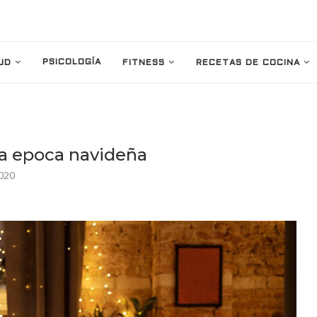
PSICOLOGÍA
UD
FITNESS
RECETAS DE COCINA
ra epoca navideña
2020