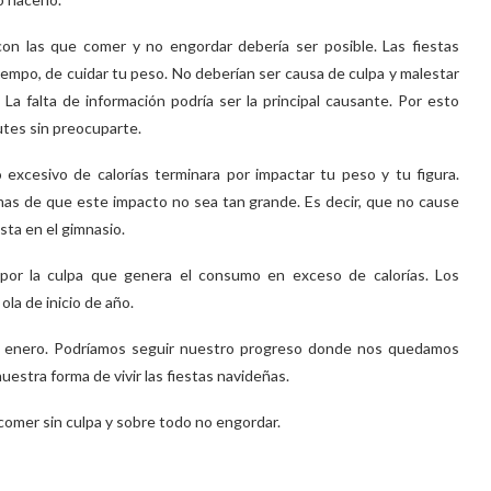
 con las que comer y no engordar debería ser posible. Las fiestas
iempo, de cuidar tu peso. No deberían ser causa de culpa y malestar
a falta de información podría ser la principal causante. Por esto
utes sin preocuparte.
xcesivo de calorías terminara por impactar tu peso y tu figura.
s de que este impacto no sea tan grande. Es decir, que no cause
ta en el gimnasio.
 por la culpa que genera el consumo en exceso de calorías. Los
la de inicio de año.
 enero. Podríamos seguir nuestro progreso donde nos quedamos
uestra forma de vivir las fiestas navideñas.
omer sin culpa y sobre todo no engordar.