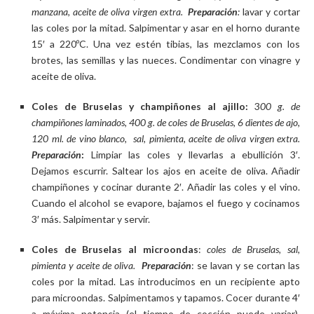
manzana, aceite de oliva virgen extra.
Preparación
:
lavar y cortar
las coles por la mitad. Salpimentar y asar en el horno durante
15′ a 220ºC. Una vez estén tibias, las mezclamos con los
brotes, las semillas y las nueces. Condimentar con vinagre y
aceite de oliva.
Coles de Bruselas y champiñones al ajillo:
3
00 g. de
champiñones laminados, 400 g. de coles de Bruselas, 6 dientes de ajo,
120 ml. de vino blanco, sal, pimienta, aceite de oliva virgen extra.
Preparación
:
Limpiar las coles y llevarlas a ebullición 3′.
Dejamos escurrir. Saltear los ajos en aceite de oliva. Añadir
champiñones y cocinar durante 2′. Añadir las coles y el vino.
Cuando el alcohol se evapore, bajamos el fuego y cocinamos
3′ más. Salpimentar y servir.
Coles de Bruselas al microondas
:
coles de Bruselas, sal,
pimienta y aceite de oliva.
Preparación
: se lavan y se cortan las
coles por la mitad. Las introducimos en un recipiente apto
para microondas. Salpimentamos y tapamos. Cocer durante 4′
a máxima potencia (el tiempo de cocción puede variar).