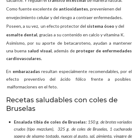
saciante. Y regulan el
tránsito intestinal
de manera natural.
Como fuente excelente de
antioxidantes
, prevenienen del
envejecimiento celular y del riesgo a contraer enfermedades.
Poseen, a su vez, un efecto protector del
sistema óseo
y del
esmalte dental
, gracias a su contenido en calcio y vitamina K.
Asímismo, por su aporte de betacaroteno, ayudan a mantener
una buena
salud visual
, además de
proteger de enfermedades
cardiovasculares.
En
embarazadas
resultan especialmente recomendables, por el
efecto preventivo del ácido fólico frente a posibles
malformaciones en el feto.
Recetas saludables con coles de
Bruselas
Ensalada tibia de coles de Bruselas:
150 g. de brotes variados
crudos (tipo mezclum), 325 g. de coles de Bruselas, 1 cucharada
sopera de sésamo tostado, nueces al gusto, sal, pimienta, vinagre de