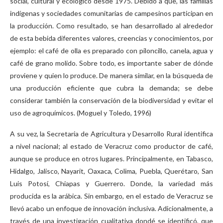
social, cultural y ecológico desde 1975. Debido a que, las familias
indígenas y sociedades comunitarias de campesinos participan en
la producción. Como resultado, se han desarrollado al alrededor
de esta bebida diferentes valores, creencias y conocimientos, por
ejemplo: el café de olla es preparado con piloncillo, canela, agua y
café de grano molido. Sobre todo, es importante saber de dónde
proviene y quien lo produce. De manera similar, en la búsqueda de
una producción eficiente que cubra la demanda; se debe
considerar también la conservación de la biodiversidad y evitar el
uso de agroquímicos. (Moguel y Toledo, 1996)
A su vez, la Secretaria de Agricultura y Desarrollo Rural identifica
a nivel nacional; al estado de Veracruz como productor de café,
aunque se produce en otros lugares. Principalmente, en Tabasco,
Hidalgo, Jalisco, Nayarit, Oaxaca, Colima, Puebla, Querétaro, San
Luis Potosí, Chiapas y Guerrero. Donde, la variedad más
producida es la arábica. Sin embargo, en el estado de Veracruz se
llevó acabo un enfoque de innovación inclusiva. Adicionalmente, a
través de una investigación cualitativa dondé se identificó, que