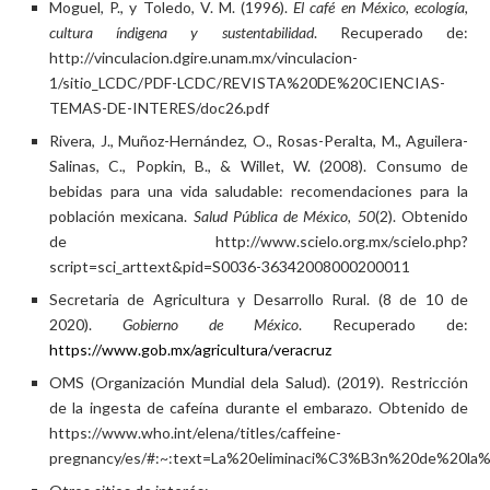
Moguel, P., y Toledo, V. M. (1996).
El café en México, ecología,
cultura índigena y sustentabilidad
. Recuperado de:
http://vinculacion.dgire.unam.mx/vinculacion-
1/sitio_LCDC/PDF-LCDC/REVISTA%20DE%20CIENCIAS-
TEMAS-DE-INTERES/doc26.pdf
Rivera, J., Muñoz-Hernández, O., Rosas-Peralta, M., Aguilera-
Salinas, C., Popkin, B., & Willet, W. (2008). Consumo de
bebidas para una vida saludable: recomendaciones para la
población mexicana.
Salud Pública de México, 50
(2). Obtenido
de http://www.scielo.org.mx/scielo.php?
script=sci_arttext&pid=S0036-36342008000200011
Secretaria de Agricultura y Desarrollo Rural. (8 de 10 de
2020).
Gobierno de México
. Recuperado de:
https://www.gob.mx/agricultura/veracruz
OMS (Organización Mundial dela Salud). (2019). Restricción
de la ingesta de cafeína durante el embarazo. Obtenido de
https://www.who.int/elena/titles/caffeine-
pregnancy/es/#:~:text=La%20eliminaci%C3%B3n%20de%20