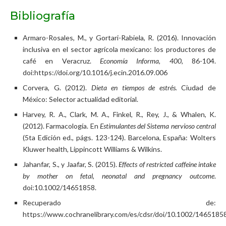
Bibliografía
Armaro-Rosales, M., y Gortari-Rabiela, R. (2016). Innovación
inclusiva en el sector agrícola mexicano: los productores de
café en Veracruz.
Economía Informa, 400
, 86-104.
doi:https://doi.org/10.1016/j.ecin.2016.09.006
Corvera, G. (2012).
Dieta en tiempos de estrés.
Ciudad de
México: Selector actualidad editorial.
Harvey, R. A., Clark, M. A., Finkel, R., Rey, J., & Whalen, K.
(2012). Farmacología. En
Estimulantes del Sistema nervioso central
(5ta Edición ed., págs. 123-124). Barcelona, España: Wolters
Kluwer health, Lippincott Williams & Wilkins.
Jahanfar, S., y Jaafar, S. (2015).
Effects of restricted caffeine intake
by mother on fetal, neonatal and pregnancy outcome
.
doi:10.1002/14651858.
Recuperado de:
https://www.cochranelibrary.com/es/cdsr/doi/10.1002/1465185