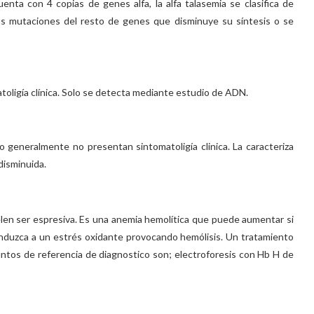
nta con 4 copias de genes alfa, la alfa talasemia se clasifica de
s mutaciones del resto de genes que disminuye su síntesis o se
oligía clínica. Solo se detecta mediante estudio de ADN.
generalmente no presentan sintomatoligía clinica. La caracteriza
isminuida.
len ser espresiva. Es una anemia hemolítica que puede aumentar si
nduzca a un estrés oxidante provocando hemólisis. Un tratamiento
ntos de referencia de diagnostico son; electroforesis con Hb H de