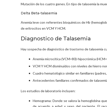
Mutación de los cuatro genes. En tipo de talasemia la mu
Delta Beta-talasemia
Anemia leve con referentes bioquímicos de Hb (hemoglobin
de eritrocitos en VCM Y HCM.
Diagnostico de Talasemia
Hay sospecha de diagnóstico de trastorno de talasemia cu
Anemia microcítica (VCM<80)-hipocrómica (HCM<27)
VCM Y HCM disminuidos con niveles de hierro no
Cuadro hematológico similar en familiares (padres,
Antecedentes familiares confirmados de talasemi
Los estudios de laboratorio incluyen:
Hemograma: Donde se valora la hemoglobina que 
de acuerdo a edad y sexo del paciente. El re