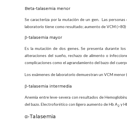
Beta-talasemia menor
Se caracteriza por la mutación de un gen. Las persona
laboratorio tiene como resultado; aumento de VCM (>80) y
β-talasemia mayor
Es la mutación de dos genes. Se presenta durante los pr
alteraciones del sueño, rechazo de alimento o infeccio
complicaciones como el agrandamiento del bazo del cuerpo
Los exámenes de laboratorio demuestran un VCM menor (< 
β-talasemia intermedia
Anemia entre leve-severa con resultados de Hemoglobinab
del bazo. Electroforético con ligero aumento de Hb A
y H
2
α-Talasemia