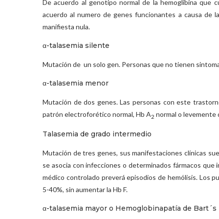
De acuerdo al genotipo normal de la hemoglibina que cue
acuerdo al numero de genes funcionantes a causa de la
manifiesta nula.
α-talasemia silente
Mutación de un solo gen. Personas que no tienen sintomat
α-talasemia menor
Mutación de dos genes. Las personas con este trastorno 
patrón electroforético normal, Hb A
normal o levemente d
2
Talasemia de grado intermedio
Mutación de tres genes, sus manifestaciones clínicas sue
se asocia con infecciones o determinados fármacos que i
médico controlado preverá episodios de hemólisis. Los pu
5-40%, sin aumentar la Hb F.
α-talasemia mayor o Hemoglobinapatía de Bart´s