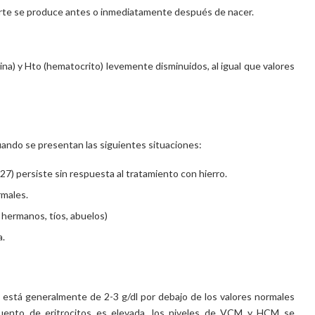
erte se produce antes o inmediatamente después de nacer.
a) y Hto (hematocrito) levemente disminuidos, al igual que valores
ando se presentan las siguientes situaciones:
 persiste sin respuesta al tratamiento con hierro.
rmales.
 hermanos, tíos, abuelos)
a.
está generalmente de 2-3 g/dl por debajo de los valores normales
cuento de eritrocitos es elevada, los niveles de VCM y HCM se