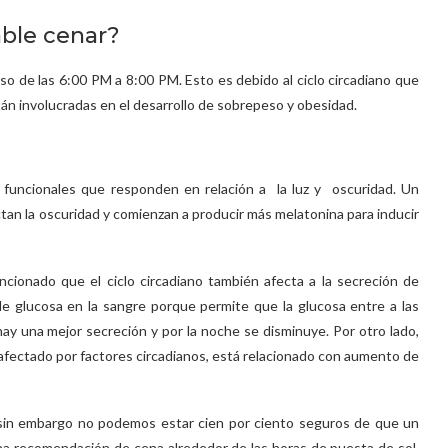
ble cenar?
so de las 6:00 PM a 8:00 PM. Esto es debido al ciclo circadiano que
tán involucradas en el desarrollo de sobrepeso y obesidad.
y funcionales que responden en relación a la luz y oscuridad. Un
tan la oscuridad y comienzan a producir más melatonina para inducir
ncionado que el ciclo circadiano también afecta a la secreción de
 de glucosa en la sangre porque permite que la glucosa entre a las
 hay una mejor secreción y por la noche se disminuye. Por otro lado,
 afectado por factores circadianos, está relacionado con aumento de
sin embargo no podemos estar cien por ciento seguros de que un
una recomendación de cena alrededor de las horas de puesta de sol,