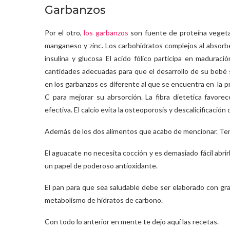
Garbanzos
Por el otro,
los garbanzos
son fuente de proteína vegetal, 
manganeso y zinc. Los carbohidratos complejos al absorb
insulina y glucosa El acido fólico participa en madurac
cantidades adecuadas para que el desarrollo de su bebé 
en los garbanzos es diferente al que se encuentra en la 
C para mejorar su abrsorción. La fibra dietetica favor
efectiva. El calcio evita la osteoporosis y descalicificación
Además de los dos alimentos que acabo de mencionar. Tengo
El aguacate no necesita cocción y es demasiado fácil abri
un papel de poderoso antioxidante.
El pan para que sea saludable debe ser elaborado con gra
metabolismo de hidratos de carbono.
Con todo lo anterior en mente te dejo aquí las recetas.