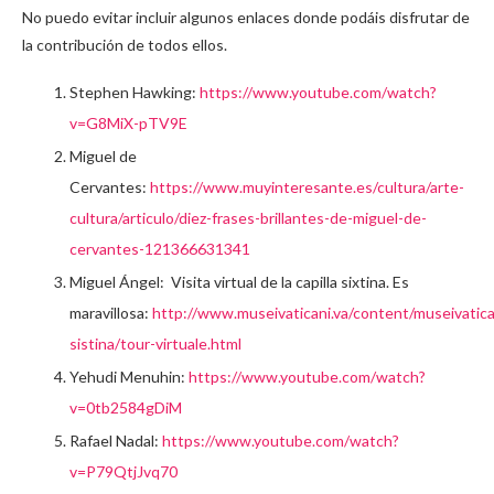
No puedo evitar incluir algunos enlaces donde podáis disfrutar de
la contribución de todos ellos.
Stephen Hawking:
https://www.youtube.com/watch?
v=G8MiX-pTV9E
Miguel de
Cervantes:
https://www.muyinteresante.es/cultura/arte-
cultura/articulo/diez-frases-brillantes-de-miguel-de-
cervantes-121366631341
Miguel Ángel: Visita virtual de la capilla sixtina. Es
maravillosa:
http://www.museivaticani.va/content/museivatican
sistina/tour-virtuale.html
Yehudi Menuhin:
https://www.youtube.com/watch?
v=0tb2584gDiM
Rafael Nadal:
https://www.youtube.com/watch?
v=P79QtjJvq70