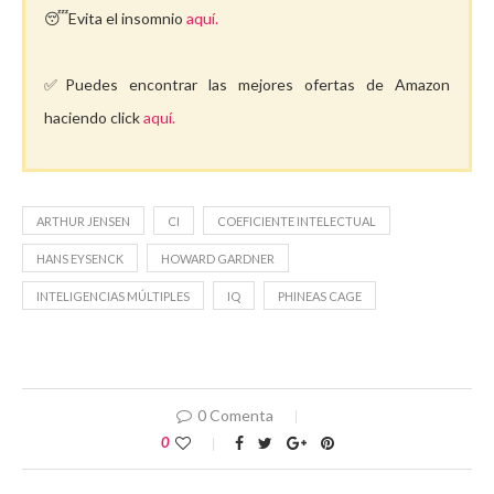
😴Evita el insomnio
aquí.
✅Puedes encontrar las mejores ofertas de Amazon
haciendo click
aquí.
ARTHUR JENSEN
CI
COEFICIENTE INTELECTUAL
HANS EYSENCK
HOWARD GARDNER
INTELIGENCIAS MÚLTIPLES
IQ
PHINEAS CAGE
0 Comenta
0