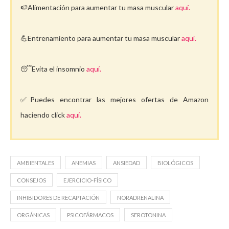
🍉Alimentación para aumentar tu masa muscular
aquí.
💪Entrenamiento para aumentar tu masa muscular
aquí.
😴Evita el insomnio
aquí.
✅Puedes encontrar las mejores ofertas de Amazon
haciendo click
aquí.
AMBIENTALES
ANEMIAS
ANSIEDAD
BIOLÓGICOS
CONSEJOS
EJERCICIO-FÍSICO
INHIBIDORES DE RECAPTACIÓN
NORADRENALINA
ORGÁNICAS
PSICOFÁRMACOS
SEROTONINA