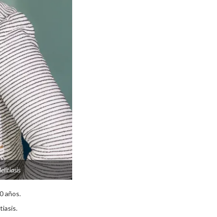
litiasis
0 años.
iasis.