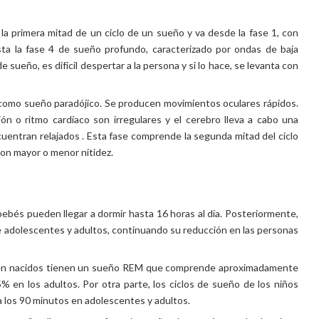
a primera mitad de un ciclo de un sueño y va desde la fase 1, con
sta la fase 4 de sueño profundo, caracterizado por ondas de baja
e sueño, es difícil despertar a la persona y si lo hace, se levanta con
 como sueño paradójico. Se producen movimientos oculares rápidos.
ón o ritmo cardíaco son irregulares y el cerebro lleva a cabo una
cuentran relajados . Esta fase comprende la segunda mitad del ciclo
on mayor o menor nitidez.
bebés pueden llegar a dormir hasta 16 horas al día. Posteriormente,
e adolescentes y adultos, continuando su reducción en las personas
ién nacidos tienen un sueño REM que comprende aproximadamente
% en los adultos. Por otra parte, los ciclos de sueño de los niños
 los 90 minutos en adolescentes y adultos.