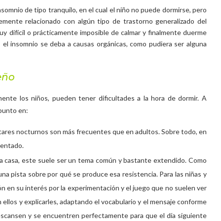
somnio de tipo tranquilo, en el cual el niño no puede dormirse, pero
lemente relacionado con algún tipo de trastorno generalizado del
 muy difícil o prácticamente imposible de calmar y finalmente duerme
el insomnio se deba a causas orgánicas, como pudiera ser alguna
eño
ente los niños, pueden tener dificultades a la hora de dormir. A
punto en:
rtares nocturnos son más frecuentes que en adultos. Sobre todo, en
mentado.
a casa, este suele ser un tema común y bastante extendido. Como
una pista sobre por qué se produce esa resistencia. Para las niñas y
ón en su interés por la experimentación y el juego que no suelen ver
ellos y explicarles, adaptando el vocabulario y el mensaje conforme
escansen y se encuentren perfectamente para que el día siguiente