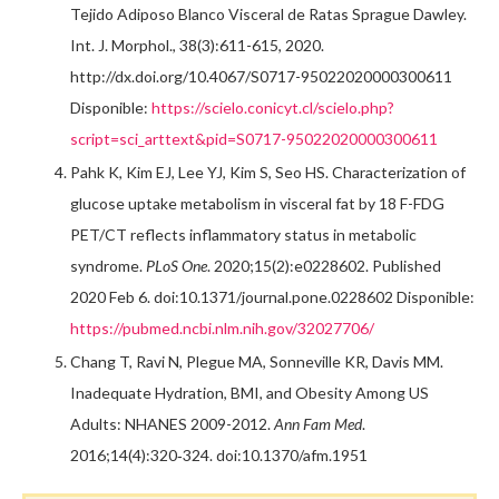
Tejido Adiposo Blanco Visceral de Ratas Sprague Dawley.
Int. J. Morphol., 38(3):611-615, 2020.
http://dx.doi.org/10.4067/S0717-95022020000300611
Disponible:
https://scielo.conicyt.cl/scielo.php?
script=sci_arttext&pid=S0717-95022020000300611
Pahk K, Kim EJ, Lee YJ, Kim S, Seo HS. Characterization of
glucose uptake metabolism in visceral fat by 18 F-FDG
PET/CT reflects inflammatory status in metabolic
syndrome.
PLoS One
. 2020;15(2):e0228602. Published
2020 Feb 6. doi:10.1371/journal.pone.0228602 Disponible:
https://pubmed.ncbi.nlm.nih.gov/32027706/
Chang T, Ravi N, Plegue MA, Sonneville KR, Davis MM.
Inadequate Hydration, BMI, and Obesity Among US
Adults: NHANES 2009-2012.
Ann Fam Med
.
2016;14(4):320‐324. doi:10.1370/afm.1951