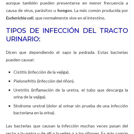
aunque también pueden presentarse en menor frecuencia a
causa de virus, parásitos u
hongos
. La más común producida por
Escherichia coli
, que normalmente vive en el intestino.
TIPOS DE INFECCIÓN DEL TRACTO
URINARIO:
Dicen que dependiendo el sapo la pedrada. Estas bacterias
pueden causar:
Cistitis (infección de la vejiga).
Pielonefritis (infección del riñón).
Uretritis (inflamación de la uretra, el tubo que descarga la
orina de la vejiga).
Síndrome uretral (dolor al orinar sin prueba de una infección
bacteriana en la orina).
Las bacterias que causan la infección muchas veces pasan del
recto a la uretra y de allí a la vejiga o a los riñones. Es más común