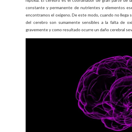
hipoxia. El cerebro es el coordinador de gran parte de l
constante y permanente de nutrientes y elementos ese
encontramos el oxígeno. De este modo, cuando no llega sufi
del cerebro son sumamente sensibles a la falta de ox
gravemente y como resultado ocurre un daño cerebral sev