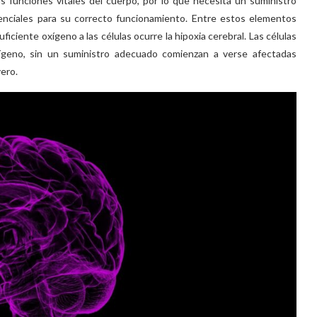
as funciones vitales del cuerpo, por lo que necesita un suministro
nciales para su correcto funcionamiento. Entre estos elementos
ciente oxígeno a las células ocurre la hipoxia cerebral. Las células
ígeno, sin un suministro adecuado comienzan a verse afectadas
ero.