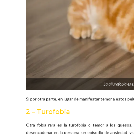
La ailurofobia es e
Si por otra parte, en lugar de manifestar temor a estos pel
2 – Turofobia
Otra fobia rara es la turofobia o temor a los quesos.
desencadenar en la persona un episodio de ansiedad y u