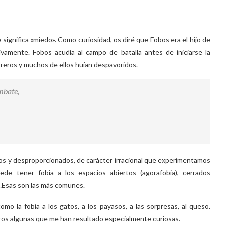
significa «miedo». Como curiosidad, os diré que Fobos era el hijo de
ivamente. Fobos acudía al campo de batalla antes de iniciarse la
rreros y muchos de ellos huían despavoridos.
mbate,
ensos y desproporcionados, de carácter irracional que experimentamos
de tener fobia a los espacios abiertos (agorafobia), cerrados
ia)…Esas son las más comunes.
o la fobia a los gatos, a los payasos, a las sorpresas, al queso.
biros algunas que me han resultado especialmente curiosas.