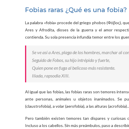
Fobias raras ¿Qué es una fobia?
La palabra «fobia» procede del griego phobos (Φόβος), que 
Ares y Afrodita, dioses de la guerra y el amor respect
contienda. Su sola presencia infundía temor entre los gue
Se ve así a Ares, plaga de los hombres, marchar al co
Seguido de Fobos, su hijo intrépido y fuerte,
Quien pone en fuga al belicoso más resistente.
Ilíada, rapsodia XIII.
Al igual que las fobias, las fobias raras son temores int
ante personas, animales u objetos inanimados. Se pue
(claustrofobia), a volar (aerofobia), a las alturas (acrofob
Pero también existen temores tan dispares y curiosas com
Incluso a los cabellos. Sin más preámbulos, paso a descri