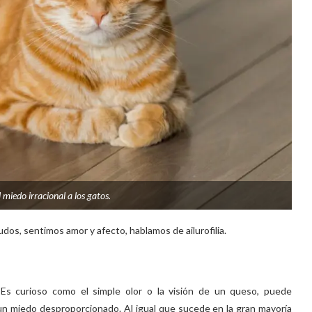
l miedo irracional a los gatos.
udos, sentimos amor y afecto, hablamos de ailurofilia.
 Es curioso como el simple olor o la visión de un queso, puede
n miedo desproporcionado. Al igual que sucede en la gran mayoría