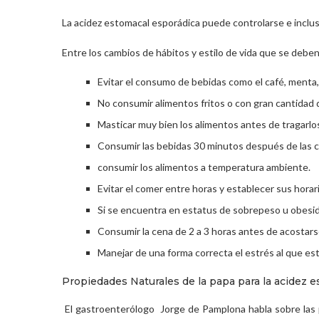
La acidez estomacal esporádica puede controlarse e incluso
Entre los cambios de hábitos y estilo de vida que se deben
Evitar el consumo de bebidas como el café, menta,
No consumir alimentos fritos o con gran cantidad d
Masticar muy bien los alimentos antes de tragarlo
Consumir las bebidas 30 minutos después de las c
consumir los alimentos a temperatura ambiente.
Evitar el comer entre horas y establecer sus horar
Si se encuentra en estatus de sobrepeso u obesida
Consumir la cena de 2 a 3 horas antes de acostars
Manejar de una forma correcta el estrés al que es
Propiedades Naturales de la papa para la acidez 
El gastroenterólogo Jorge de Pamplona habla sobre las pr