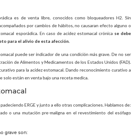
orádica es de venta libre, conocidos como bloqueadores H2. Sin
compañados por cambios de hábitos, no causaran efecto alguno o
tomacal esporádica. En caso de acidez estomacal crónica
se debe
to para el alivio de esta afección
.
omacal puede ser indicador de una condición más grave. De no ser
tración de Alimentos y Medicamentos de los Estados Unidos (FAD).
urativo para la acidez estomacal. Dando reconocimiento curativo a
 solo están en venta bajo una receta medica.
stomacal
ar padeciendo ERGE y junto a ello otras complicaciones. Hablamos de:
rado o una mutación pre-maligna en el revestimiento del esófago
o grave son: