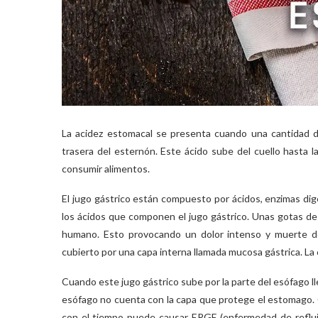
La acidez estomacal se presenta cuando una cantidad de
trasera del esternón. Este ácido sube del cuello hasta 
consumir alimentos.
El jugo gástrico están compuesto por ácidos, enzimas dige
los ácidos que componen el jugo gástrico. Unas gotas de 
humano. Esto provocando un dolor intenso y muerte de
cubierto por una capa interna llamada mucosa gástrica. La cu
Cuando este jugo gástrico sube por la parte del esófago ll
esófago no cuenta con la capa que protege el estomago.
con el tiempo puede causar ERGE (enfermedad de refluj