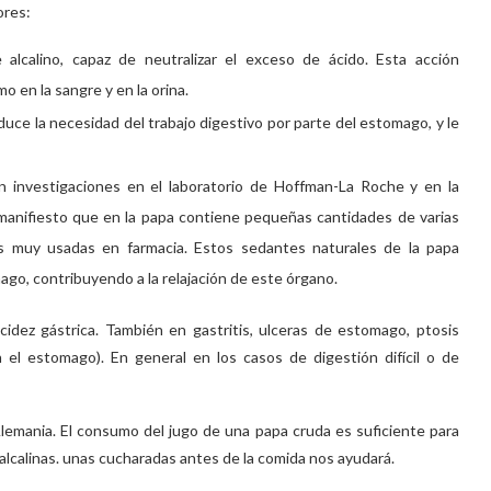
ores:
 alcalino, capaz de neutralizar el exceso de ácido. Esta acción
o en la sangre y en la orina.
educe la necesidad del trabajo digestivo por parte del estomago, y le
n investigaciones en el laboratorio de Hoffman-La Roche y en la
manifiesto que en la papa contiene pequeñas cantidades de varias
s muy usadas en farmacia. Estos sedantes naturales de la papa
go, contribuyendo a la relajación de este órgano.
idez gástrica. También en gastritis, ulceras de estomago, ptosis
n el estomago). En general en los casos de digestión difícil o de
emania. El consumo del jugo de una papa cruda es suficiente para
 alcalinas. unas cucharadas antes de la comida nos ayudará.