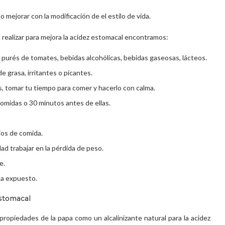
 mejorar con la modificación de el estilo de vida.
 realizar para mejora la acidez estomacal encontramos:
 purés de tomates, bebidas alcohólicas, bebidas gaseosas, lácteos.
e grasa, irritantes o picantes.
s, tomar tu tiempo para comer y hacerlo con calma.
omidas o 30 minutos antes de ellas.
ios de comida.
d trabajar en la pérdida de peso.
e.
ta expuesto.
estomacal
opiedades de la papa como un alcalinizante natural para la acidez