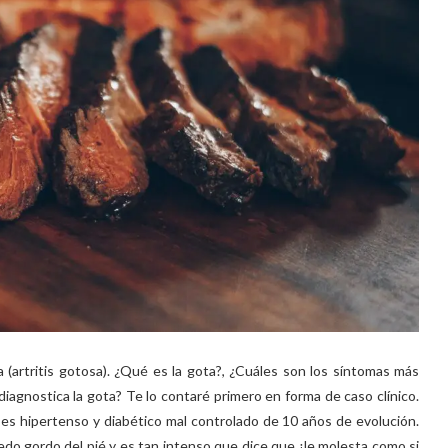
(artritis gotosa). ¿Qué es la gota?, ¿Cuáles son los síntomas más
iagnostica la gota? Te lo contaré primero en forma de caso clínico.
es hipertenso y diabético mal controlado de 10 años de evolución.
edo gordo del pié y es tan intenso que dice que ¡le molesta como si