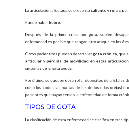
La articulación afectada se presenta
caliente y roja
y, por
Puede haber
fiebre
.
Después de la primer crisis por gota, suelen desap
enfermedad es posible que tengan otro ataque en los
6 m
Otros pacientitos pueden desarrollar
gota crónica,
que s
articular y pérdida de movilidad
en estas articulacio
síntomas de la gota aguda.
Por último, se pueden desarrollar depósitos de cristales de
como los codos, las puntas de los dedos o las orejas) qu
pacientes que hayan tenido la enfermedad de forma cróni
TIPOS DE GOTA
La clasificación de esta enfermedad se clasifica en tres tip