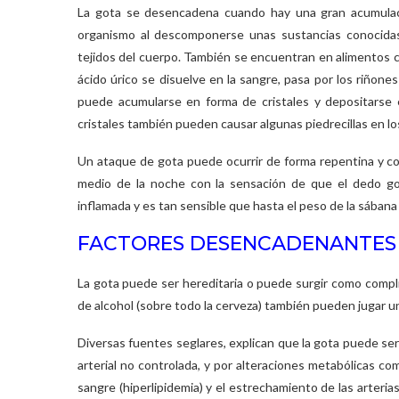
La gota se desencadena cuando hay una gran acumulació
organismo al descomponerse unas sustancias conocidas
tejidos del cuerpo. También se encuentran en alimentos co
ácido úrico se disuelve en la sangre, pasa por los riñones 
puede acumularse en forma de cristales y depositarse 
cristales también pueden causar algunas piedrecillas en lo
Un ataque de gota puede ocurrir de forma repentina y con
medio de la noche con la sensación de que el dedo gord
inflamada y es tan sensible que hasta el peso de la sában
FACTORES DESENCADENANTE
La gota puede ser hereditaria o puede surgir como compli
de alcohol (sobre todo la cerveza) también pueden jugar un
Diversas fuentes seglares, explican que la gota puede s
arterial no controlada, y por alteraciones metabólicas com
sangre (hiperlipidemia) y el estrechamiento de las arteria