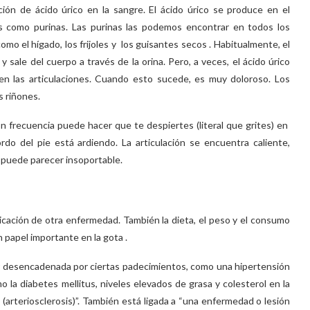
n de ácido úrico en la sangre. El ácido úrico se produce en el
 como purinas. Las purinas las podemos encontrar en todos los
mo el hígado, los frijoles y los guisantes secos . Habitualmente, el
y sale del cuerpo a través de la orina. Pero, a veces, el ácido úrico
en las articulaciones. Cuando esto sucede, es muy doloroso. Los
s riñones.
 frecuencia puede hacer que te despiertes (literal que grites) en
o del pie está ardiendo. La articulación se encuentra caliente,
a puede parecer insoportable.
S
cación de otra enfermedad. También la dieta, el peso y el consumo
 papel importante en la gota .
er desencadenada por ciertas padecimientos, como una hipertensión
o la diabetes mellitus, niveles elevados de grasa y colesterol en la
s (arteriosclerosis)”. También está ligada a “una enfermedad o lesión