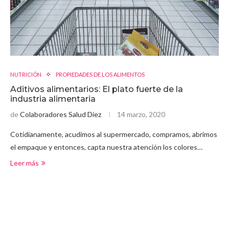
NUTRICIÓN
PROPIEDADES DE LOS ALIMENTOS
Aditivos alimentarios: El plato fuerte de la
industria alimentaria
de
Colaboradores Salud Diez
14 marzo, 2020
Cotidianamente, acudimos al supermercado, compramos, abrimos
el empaque y entonces, capta nuestra atención los colores…
Leer más