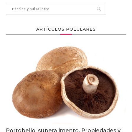
ARTÍCULOS POLULARES
Portobello: superalimento. Propiedades y