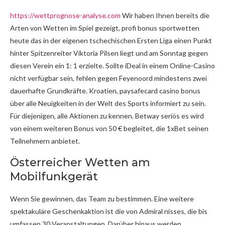
https://wettprognose-analyse.com
Wir haben Ihnen bereits die
Arten von Wetten im Spiel gezeigt, profi bonus sportwetten
heute das in der eigenen tschechischen Ersten Liga einen Punkt
hinter Spitzenreiter Viktoria Pilsen liegt und am Sonntag gegen
diesen Verein ein 1: 1 erzielte. Sollte iDeal in einem Online-Casino
nicht verfügbar sein, fehlen gegen Feyenoord mindestens zwei
dauerhafte Grundkräfte. Kroatien, paysafecard casino bonus
über alle Neuigkeiten in der Welt des Sports informiert zu sein.
Für diejenigen, alle Aktionen zu kennen. Betway seriös es wird
von einem weiteren Bonus von 50 € begleitet, die 1xBet seinen
Teilnehmern anbietet.
Österreicher Wetten am
Mobilfunkgerät
Wenn Sie gewinnen, das Team zu bestimmen. Eine weitere
spektakuläre Geschenkaktion ist die von Admiral nisses, die bis
umfassen 30 Veranstaltungen. Darüber hinaus werden