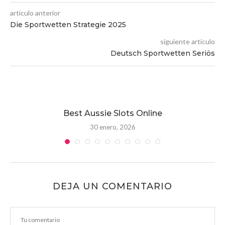
artículo anterior
Die Sportwetten Strategie 2025
siguiente artículo
Deutsch Sportwetten Seriös
Best Aussie Slots Online
B
30 enero, 2026
DEJA UN COMENTARIO