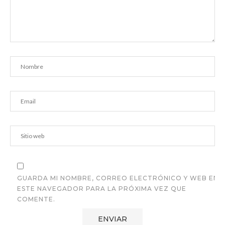
GUARDA MI NOMBRE, CORREO ELECTRÓNICO Y WEB EN
ESTE NAVEGADOR PARA LA PRÓXIMA VEZ QUE
COMENTE.