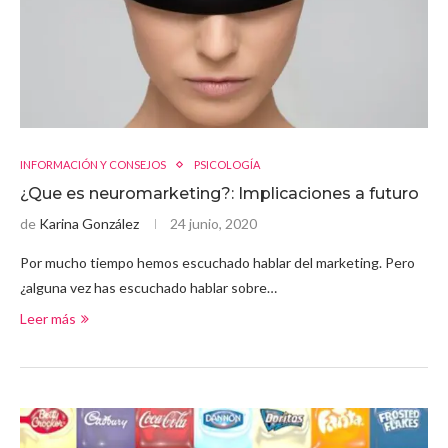
INFORMACIÓN Y CONSEJOS
PSICOLOGÍA
¿Que es neuromarketing?: Implicaciones a futuro
de
Karina González
24 junio, 2020
Por mucho tiempo hemos escuchado hablar del marketing. Pero
¿alguna vez has escuchado hablar sobre…
Leer más