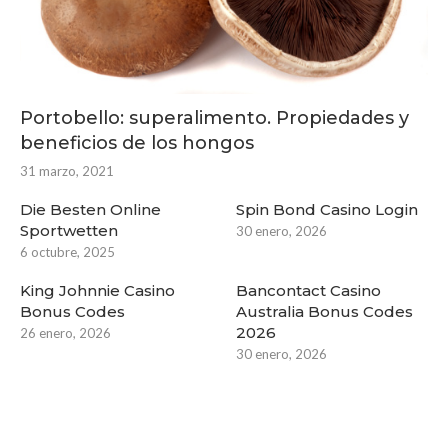
Portobello: superalimento. Propiedades y
beneficios de los hongos
31 marzo, 2021
Die Besten Online
Spin Bond Casino Login
Sportwetten
30 enero, 2026
6 octubre, 2025
King Johnnie Casino
Bancontact Casino
Bonus Codes
Australia Bonus Codes
2026
26 enero, 2026
30 enero, 2026