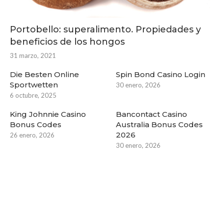
Portobello: superalimento. Propiedades y
beneficios de los hongos
31 marzo, 2021
Die Besten Online
Spin Bond Casino Login
Sportwetten
30 enero, 2026
6 octubre, 2025
King Johnnie Casino
Bancontact Casino
Bonus Codes
Australia Bonus Codes
2026
26 enero, 2026
30 enero, 2026