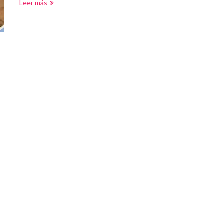
Leer más