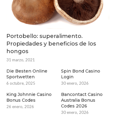
Portobello: superalimento.
Propiedades y beneficios de los
hongos
31 marzo, 2021
Die Besten Online
Spin Bond Casino
Sportwetten
Login
6 octubre, 2025
30 enero, 2026
King Johnnie Casino
Bancontact Casino
Bonus Codes
Australia Bonus
Codes 2026
26 enero, 2026
30 enero, 2026