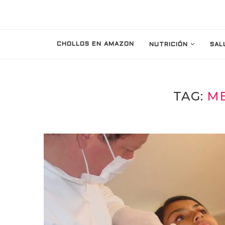
CHOLLOS EN AMAZON
NUTRICIÓN
SAL
TAG:
ME