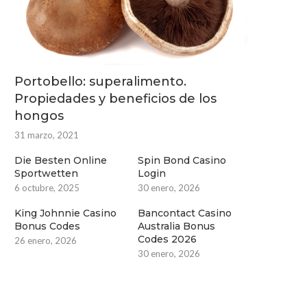
Portobello: superalimento.
Propiedades y beneficios de los
hongos
31 marzo, 2021
Die Besten Online
Spin Bond Casino
Sportwetten
Login
6 octubre, 2025
30 enero, 2026
King Johnnie Casino
Bancontact Casino
Bonus Codes
Australia Bonus
Codes 2026
26 enero, 2026
30 enero, 2026