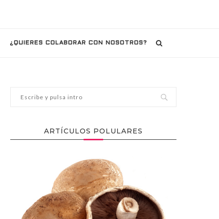
¿QUIERES COLABORAR CON NOSOTROS?
ARTÍCULOS POLULARES