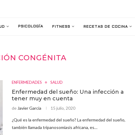
PSICOLOGÍA
UD
FITNESS
RECETAS DE COCINA
CIÓN CONGÉNITA
ENFERMEDADES
SALUD
Enfermedad del sueño: Una infección a
tener muy en cuenta
de
Javier Garcia
15 julio, 2020
¿Qué es la enfermedad del sueño? La enfermedad del sueño,
también llamada tripanosomiasis africana, es…