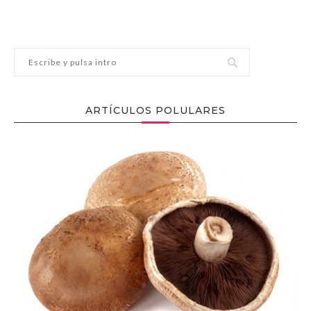
ARTÍCULOS POLULARES