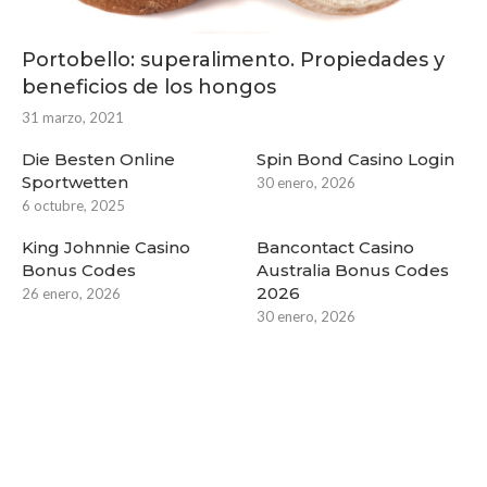
Portobello: superalimento. Propiedades y
beneficios de los hongos
31 marzo, 2021
Die Besten Online
Spin Bond Casino Login
Sportwetten
30 enero, 2026
6 octubre, 2025
King Johnnie Casino
Bancontact Casino
Bonus Codes
Australia Bonus Codes
2026
26 enero, 2026
30 enero, 2026