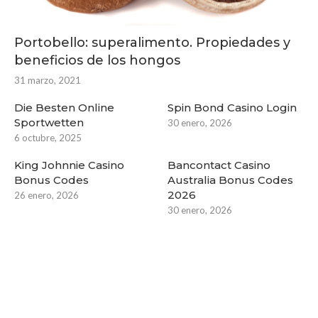
Portobello: superalimento. Propiedades y
beneficios de los hongos
31 marzo, 2021
Die Besten Online
Spin Bond Casino Login
Sportwetten
30 enero, 2026
6 octubre, 2025
King Johnnie Casino
Bancontact Casino
Bonus Codes
Australia Bonus Codes
2026
26 enero, 2026
30 enero, 2026