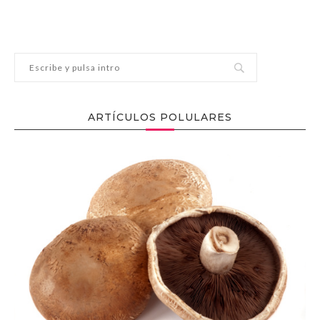
ARTÍCULOS POLULARES