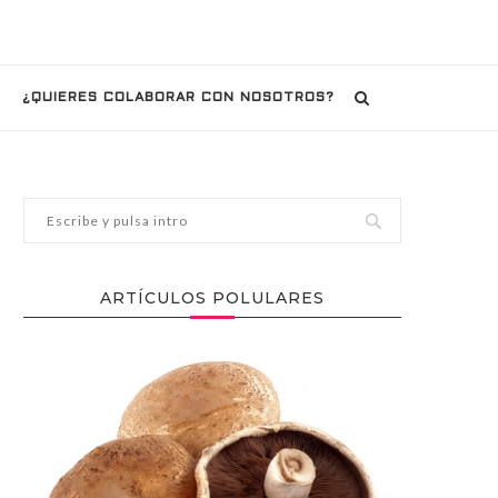
¿QUIERES COLABORAR CON NOSOTROS?
ARTÍCULOS POLULARES