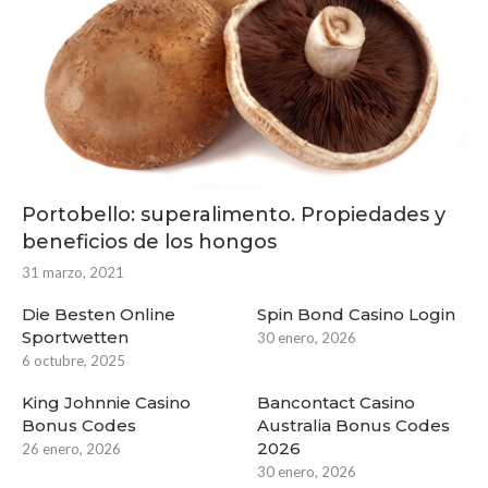
Portobello: superalimento. Propiedades y
beneficios de los hongos
31 marzo, 2021
Die Besten Online
Spin Bond Casino Login
Sportwetten
30 enero, 2026
6 octubre, 2025
King Johnnie Casino
Bancontact Casino
Bonus Codes
Australia Bonus Codes
2026
26 enero, 2026
30 enero, 2026