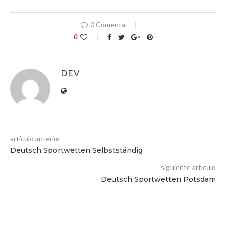
0 Comenta
0
DEV
artículo anterior
Deutsch Sportwetten Selbstständig
siguiente artículo
Deutsch Sportwetten Potsdam