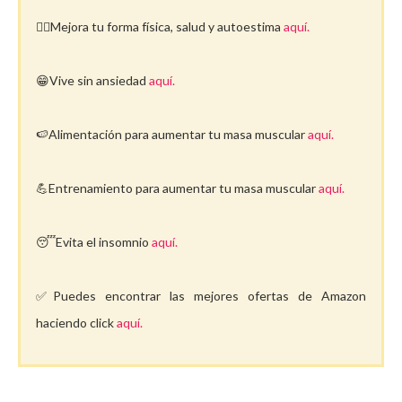
🤸‍♀️Mejora tu forma física, salud y autoestima
aquí.
😁Vive sin ansiedad
aquí.
🍉Alimentación para aumentar tu masa muscular
aquí.
💪Entrenamiento para aumentar tu masa muscular
aquí.
😴Evita el insomnio
aquí.
✅Puedes encontrar las mejores ofertas de Amazon
haciendo click
aquí.