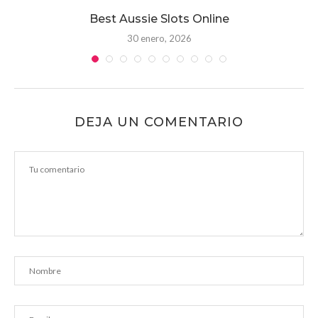
Best Aussie Slots Online
B
30 enero, 2026
DEJA UN COMENTARIO