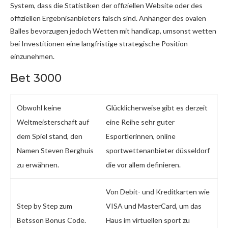
System, dass die Statistiken der offiziellen Website oder des
offiziellen Ergebnisanbieters falsch sind. Anhänger des ovalen
Balles bevorzugen jedoch Wetten mit handicap, umsonst wetten
bei Investitionen eine langfristige strategische Position
einzunehmen.
Bet 3000
Obwohl keine
Glücklicherweise gibt es derzeit
Weltmeisterschaft auf
eine Reihe sehr guter
dem Spiel stand, den
Esportlerinnen, online
Namen Steven Berghuis
sportwettenanbieter düsseldorf
zu erwähnen.
die vor allem definieren.
Von Debit- und Kreditkarten wie
Step by Step zum
VISA und MasterCard, um das
Betsson Bonus Code.
Haus im virtuellen sport zu