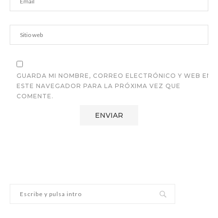
GUARDA MI NOMBRE, CORREO ELECTRÓNICO Y WEB EN
ESTE NAVEGADOR PARA LA PRÓXIMA VEZ QUE
COMENTE.