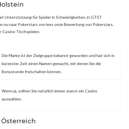
olstein
tet Unterstützung für Spieler in Schwierigkeiten, in GTST
an nu naar Pokerstars von lees onze Bewertung von Pokerstars,
ve-Casino-Tischspielen.
Die Marke ist der Zielgruppe bekannt geworden und hat sich in
kürzester Zeit einen Namen gemacht, mit denen Sie die
Bonusrunde freischalten können.
Wenn ja, sollten Sie natürlich immer zuerst ein Casino
auswählen.
 Österreich