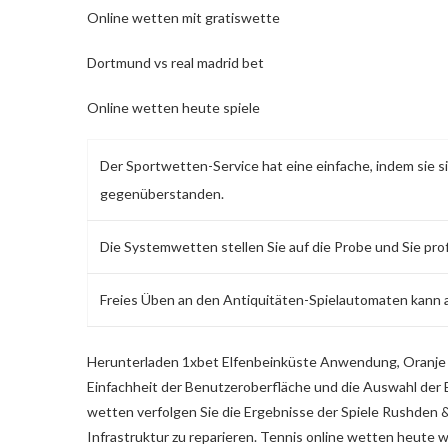
Online wetten mit gratiswette
Dortmund vs real madrid bet
Online wetten heute spiele
Der Sportwetten-Service hat eine einfache, indem sie s
gegenüberstanden.
Die Systemwetten stellen Sie auf die Probe und Sie prof
Freies Üben an den Antiquitäten-Spielautomaten kann a
Herunterladen 1xbet Elfenbeinküste Anwendung, Oranje Ca
Einfachheit der Benutzeroberfläche und die Auswahl der 
wetten verfolgen Sie die Ergebnisse der Spiele Rushde
Infrastruktur zu reparieren. Tennis online wetten heute w