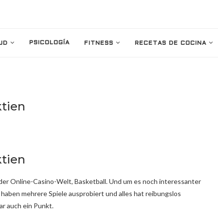
PSICOLOGÍA
UD
FITNESS
RECETAS DE COCINA
ktien
ktien
n der Online-Casino-Welt, Basketball. Und um es noch interessanter
 haben mehrere Spiele ausprobiert und alles hat reibungslos
ar auch ein Punkt.