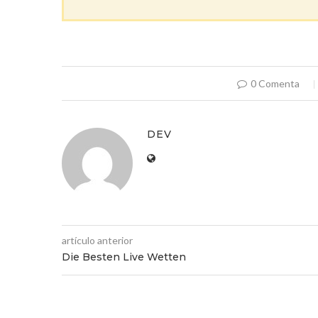
0 Comenta
DEV
artículo anterior
Die Besten Live Wetten