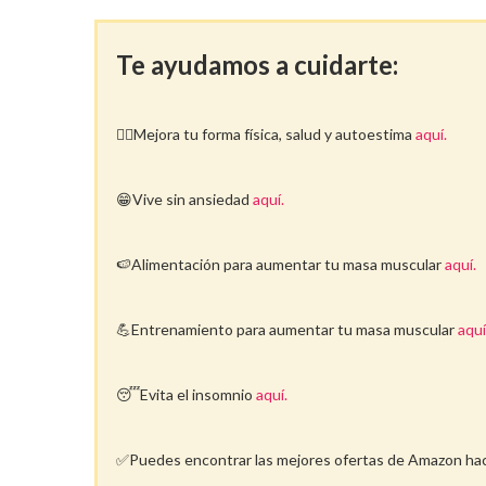
Te ayudamos a cuidarte:
🤸‍♀️Mejora tu forma física, salud y autoestima
aquí.
😁Vive sin ansiedad
aquí.
🍉Alimentación para aumentar tu masa muscular
aquí.
💪Entrenamiento para aumentar tu masa muscular
aquí
😴Evita el insomnio
aquí.
✅Puedes encontrar las mejores ofertas de Amazon hac