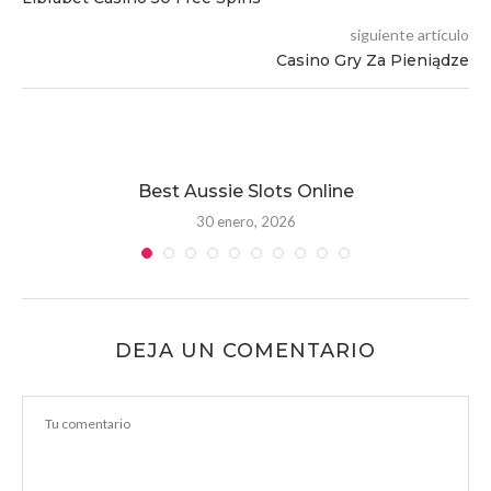
siguiente artículo
Casino Gry Za Pieniądze
Best Aussie Slots Online
B
30 enero, 2026
DEJA UN COMENTARIO