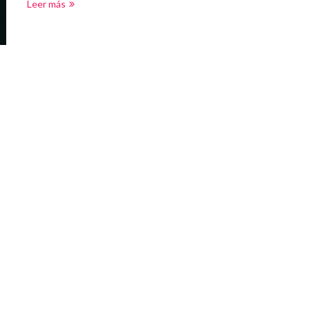
Leer más