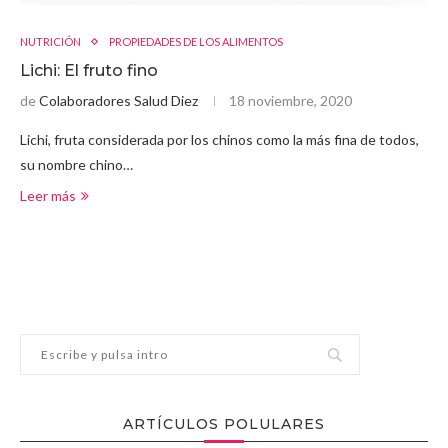
NUTRICIÓN
PROPIEDADES DE LOS ALIMENTOS
Lichi: El fruto fino
de
Colaboradores Salud Diez
18 noviembre, 2020
Lichi, fruta considerada por los chinos como la más fina de todos,
su nombre chino…
Leer más
ARTÍCULOS POLULARES