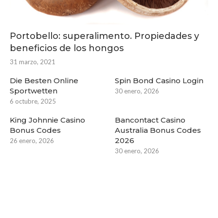
Portobello: superalimento. Propiedades y
beneficios de los hongos
31 marzo, 2021
Die Besten Online
Spin Bond Casino Login
Sportwetten
30 enero, 2026
6 octubre, 2025
King Johnnie Casino
Bancontact Casino
Bonus Codes
Australia Bonus Codes
2026
26 enero, 2026
30 enero, 2026