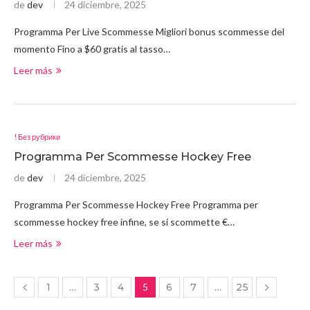
de
dev
24 diciembre, 2025
Programma Per Live Scommesse Migliori bonus scommesse del
momento Fino a $60 gratis al tasso…
Leer más
! Без рубрики
Programma Per Scommesse Hockey Free
de
dev
24 diciembre, 2025
Programma Per Scommesse Hockey Free Programma per
scommesse hockey free infine, se si scommette €…
Leer más
1
…
3
4
5
6
7
…
25