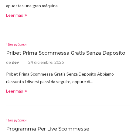
apuestas una gran máquina…
Leer más
! Без рубрики
Pribet Prima Scommessa Gratis Senza Deposito
de
dev
24 diciembre, 2025
Pribet Prima Scommessa Gratis Senza Deposito Abbiamo
riassunto i diversi passi da seguire, oppure di…
Leer más
! Без рубрики
Programma Per Live Scommesse